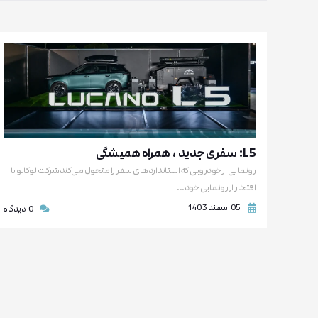
L5: سفری جدید ، همراه همیشگی
رونمایی از خودرویی که استانداردهای سفر را متحول می‌کندشرکت لوکانو با
افتخار از رونمایی خود...
05 اسفند 1403
0
دیدگاه