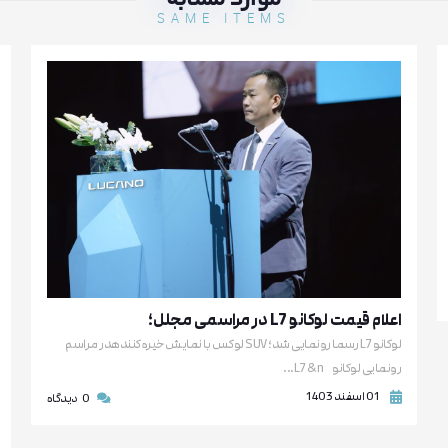
SAME ITEMS
اعلام قیمت لوکانو L7 در مراسمی مجلل؛
لوکانو L7 رسما رونمایی شد؛ SUV لوکس با نمایش خیره‌کنندهدر مراسم
رونمایی لوکانو L7 &n...
01 اسفند 1403
0
دیدگاه