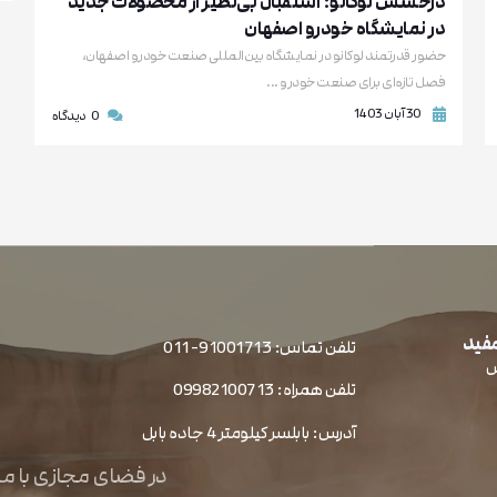
درخشش لوکانو؛ استقبال بی‌نظیر از محصولات جدید
در نمایشگاه خودرو اصفهان
حضور قدرتمند لوکانو در نمایشگاه بین‌المللی صنعت خودرو اصفهان،
فصل تازه‌ای برای صنعت خودرو ...
30 آبان 1403
0
دیدگاه
مفید
تلفن تماس: 91001713-011
ش
تلفن همراه: 09982100713
آدرس: بابلسر کیلومتر 4 جاده بابل
در فضای مجازی با ما 