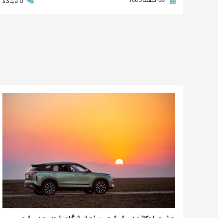
05 اسفند 1403
0
دیدگاه