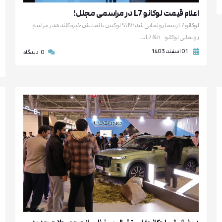
اعلام قیمت لوکانو L7 در مراسمی مجلل؛
لوکانو L7 رسما رونمایی شد؛ SUV لوکس با نمایش خیره‌کنندهدر مراسم
رونمایی لوکانو L7 &n...
01 اسفند 1403
0
دیدگاه